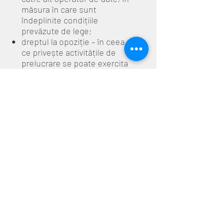
măsura în care sunt
îndeplinite condițiile
prevăzute de lege;
dreptul la opoziție – în ceea
ce privește activitățile de
prelucrare se poate exercita
prin transmiterea unei
solicitări conform celor
indicate mai jos;
în orice moment, din motive
legate de situația particulară
în care se află persoana
vizată, ca datele care o
vizează să fie prelucrate în
temeiul interesului legitim al
Cabinetului Individual de
Psihologie Corduneanu
Virginia Maria sau în temeiul
interesului public, cu excepția
cazurilor în care Cabinetul