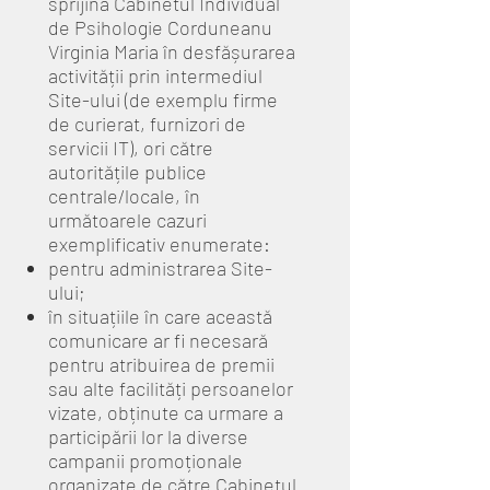
sprijină Cabinetul Individual
de Psihologie Corduneanu
Virginia Maria în desfășurarea
activității prin intermediul
Site-ului (de exemplu firme
de curierat, furnizori de
servicii IT), ori către
autoritățile publice
centrale/locale, în
următoarele cazuri
exemplificativ enumerate:
pentru administrarea Site-
ului;
în situațiile în care această
comunicare ar fi necesară
pentru atribuirea de premii
sau alte facilități persoanelor
vizate, obținute ca urmare a
participării lor la diverse
campanii promoționale
organizate de către Cabinetul