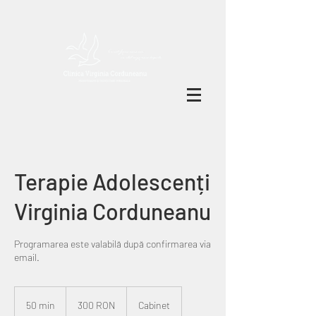
Terapie Adolescenți
Virginia Corduneanu
Programarea este valabilă după confirmarea via
email.
300
RON
50 min
5
300 RON
Cabinet